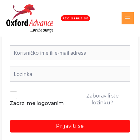
REGISTRUJ SE
Dobrodošli nazad!
Zaboravili ste
lozinku?
Zadrzi me logovanim
Prijaviti se