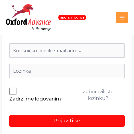
REGISTRUJ SE
Dobrodošli nazad!
Zaboravili ste
lozinku?
Zadrzi me logovanim
Prijaviti se