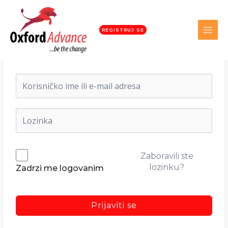
REGISTRUJ SE
Dobrodošli nazad!
Zaboravili ste
lozinku?
Zadrzi me logovanim
Prijaviti se