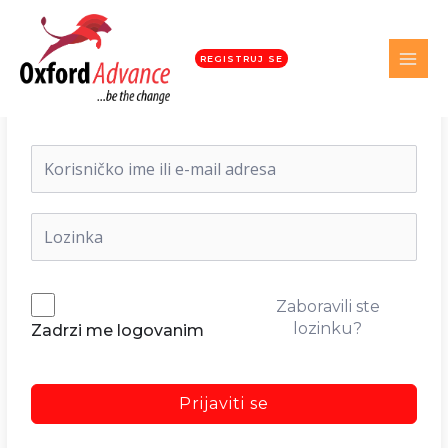
REGISTRUJ SE
Dobrodošli nazad!
Zaboravili ste
lozinku?
Zadrzi me logovanim
Prijaviti se