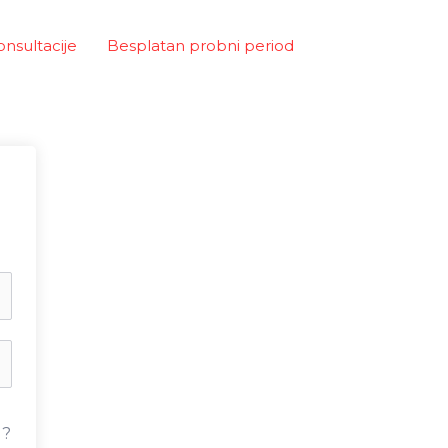
onsultacije
Besplatan probni period
u?