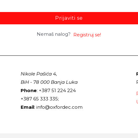
Prijaviti se
Nemaš nalog?
Registruj se!
Nikole Pašića 4,
BiH - 78 000 Banja Luka
Phone
: +387 51 224 224
+387 65 333 335;
Email
: info@oxfordec.com