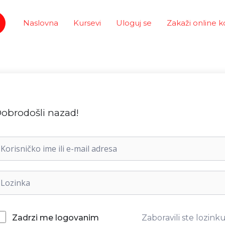
Naslovna
Kursevi
Uloguj se
Zakaži online k
obrodošli nazad!
Zaboravili ste lozink
Zadrzi me logovanim