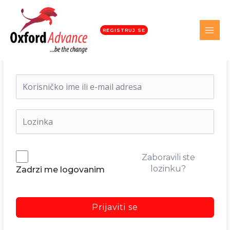
REGISTRUJ SE
Dobrodošli nazad!
Zaboravili ste
lozinku?
Zadrzi me logovanim
Prijaviti se