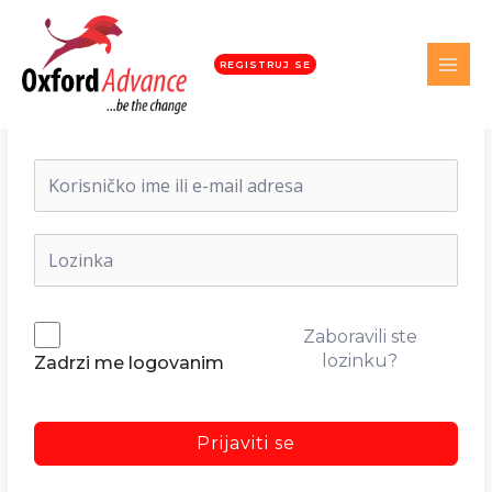
REGISTRUJ SE
Dobrodošli nazad!
Zaboravili ste
lozinku?
Zadrzi me logovanim
Prijaviti se