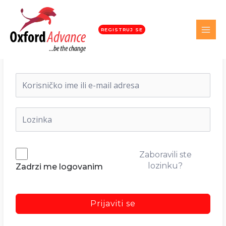
REGISTRUJ SE
Dobrodošli nazad!
Zaboravili ste
lozinku?
Zadrzi me logovanim
Prijaviti se