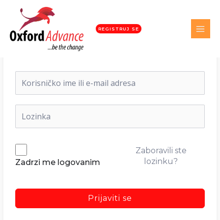
REGISTRUJ SE
Dobrodošli nazad!
Zaboravili ste
lozinku?
Zadrzi me logovanim
Prijaviti se