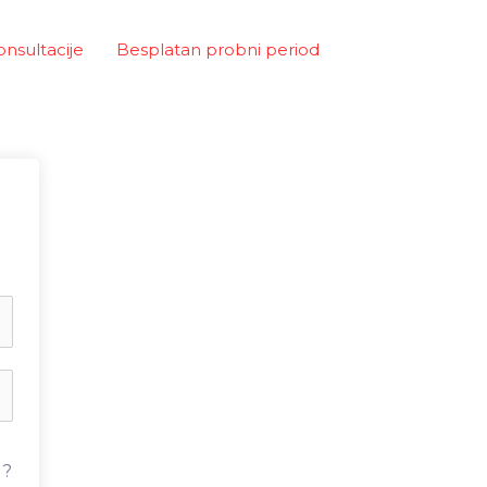
onsultacije
Besplatan probni period
u?