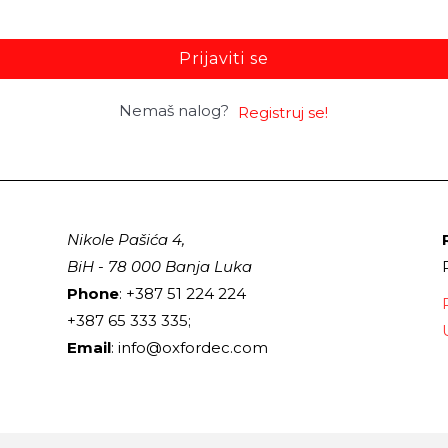
Prijaviti se
Nemaš nalog?
Registruj se!
Nikole Pašića 4,
BiH - 78 000 Banja Luka
Phone
: +387 51 224 224
+387 65 333 335;
Email
: info@oxfordec.com