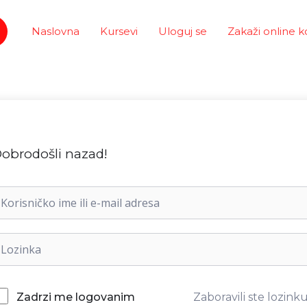
Naslovna
Kursevi
Uloguj se
Zakaži online k
obrodošli nazad!
Zaboravili ste lozink
Zadrzi me logovanim