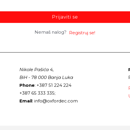
Prijaviti se
Nemaš nalog?
Registruj se!
Nikole Pašića 4,
BiH - 78 000 Banja Luka
Phone
: +387 51 224 224
+387 65 333 335;
Email
: info@oxfordec.com