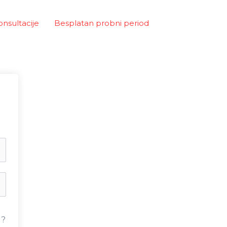
onsultacije
Besplatan probni period
u?