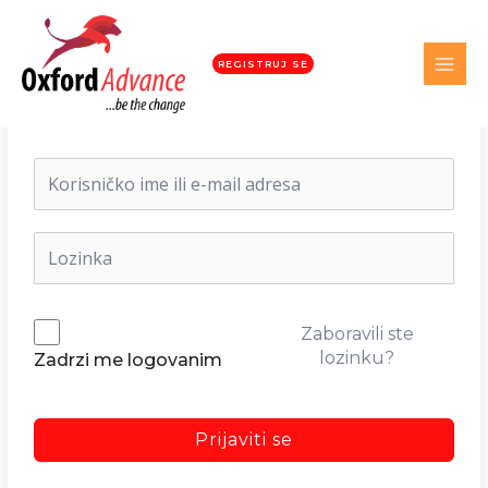
REGISTRUJ SE
Dobrodošli nazad!
Zaboravili ste
lozinku?
Zadrzi me logovanim
Prijaviti se