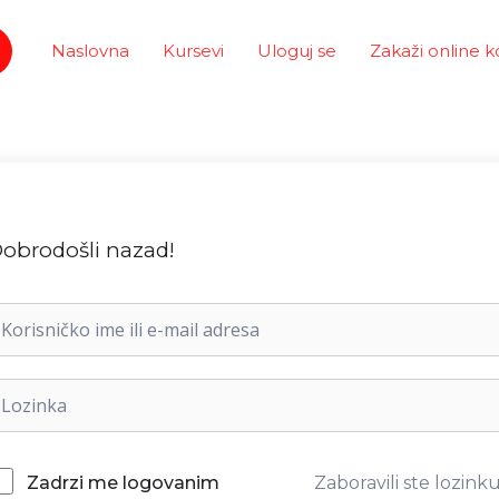
Naslovna
Kursevi
Uloguj se
Zakaži online k
obrodošli nazad!
Zaboravili ste lozink
Zadrzi me logovanim