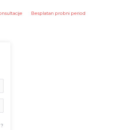
onsultacije
Besplatan probni period
u?