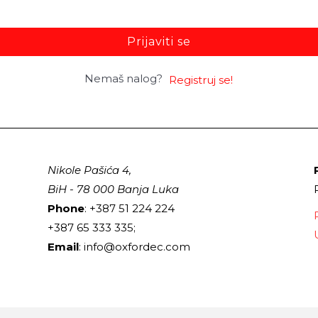
Prijaviti se
Nemaš nalog?
Registruj se!
Nikole Pašića 4,
BiH - 78 000 Banja Luka
Phone
: +387 51 224 224
+387 65 333 335;
Email
: info@oxfordec.com