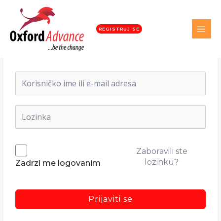
REGISTRUJ SE
Dobrodošli nazad!
Zaboravili ste
lozinku?
Zadrzi me logovanim
Prijaviti se