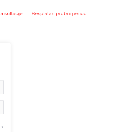
onsultacije
Besplatan probni period
u?