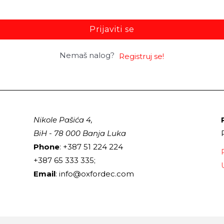
Prijaviti se
Nemaš nalog?
Registruj se!
Nikole Pašića 4,
BiH - 78 000 Banja Luka
Phone
: +387 51 224 224
+387 65 333 335;
Email
: info@oxfordec.com