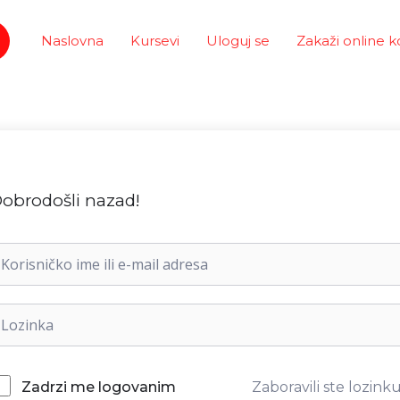
Naslovna
Kursevi
Uloguj se
Zakaži online k
obrodošli nazad!
Zaboravili ste lozink
Zadrzi me logovanim