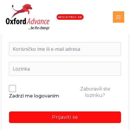
REGISTRUJ SE
Dobrodošli nazad!
Zaboravili ste
lozinku?
Zadrzi me logovanim
Prijaviti se