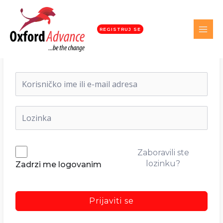
REGISTRUJ SE
Dobrodošli nazad!
Zaboravili ste
lozinku?
Zadrzi me logovanim
Prijaviti se