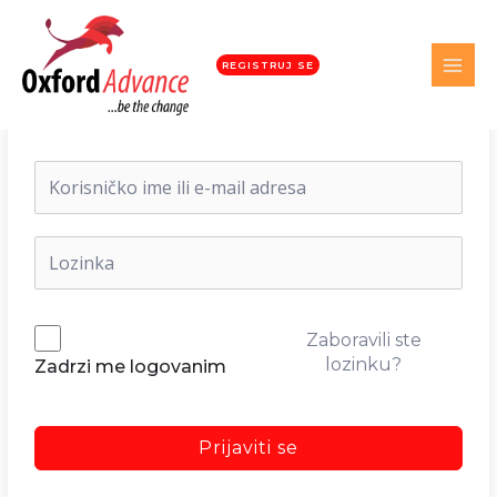
REGISTRUJ SE
Dobrodošli nazad!
Zaboravili ste
lozinku?
Zadrzi me logovanim
Prijaviti se