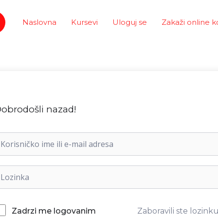
Naslovna
Kursevi
Uloguj se
Zakaži online k
obrodošli nazad!
Zaboravili ste lozink
Zadrzi me logovanim