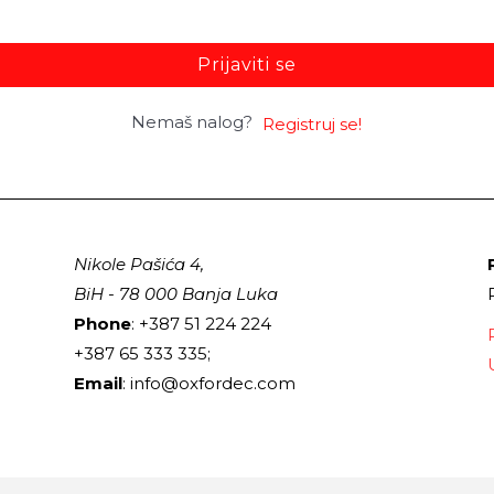
Prijaviti se
Nemaš nalog?
Registruj se!
Nikole Pašića 4,
BiH - 78 000 Banja Luka
Phone
: +387 51 224 224
+387 65 333 335;
Email
: info@oxfordec.com