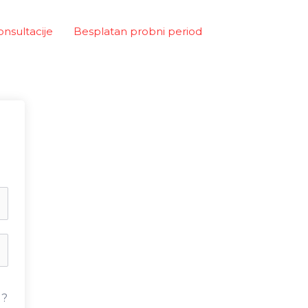
onsultacije
Besplatan probni period
u?