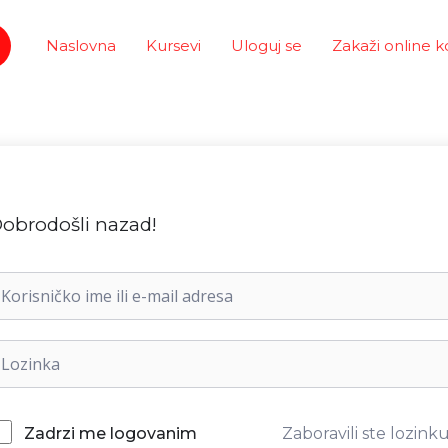
Naslovna
Kursevi
Uloguj se
Zakaži online k
obrodošli nazad!
Zaboravili ste lozink
Zadrzi me logovanim