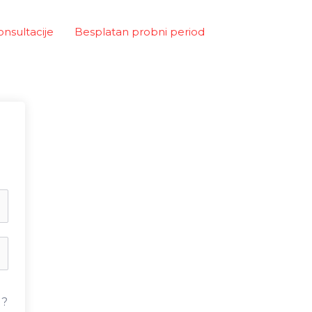
onsultacije
Besplatan probni period
u?