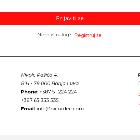
Prijaviti se
Nemaš nalog?
Registruj se!
Nikole Pašića 4,
BiH - 78 000 Banja Luka
Phone
: +387 51 224 224
+387 65 333 335;
Email
: info@oxfordec.com