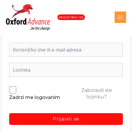
REGISTRUJ SE
Dobrodošli nazad!
Zaboravili ste
lozinku?
Zadrzi me logovanim
Prijaviti se