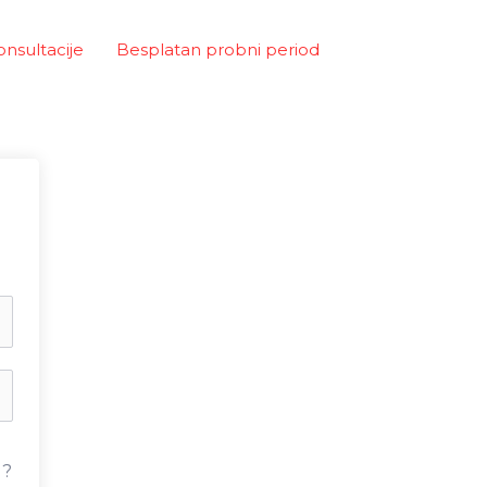
onsultacije
Besplatan probni period
u?