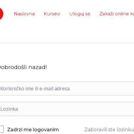
Naslovna
Kursevi
Uloguj se
Zakaži online k
obrodošli nazad!
Zaboravili ste lozink
Zadrzi me logovanim