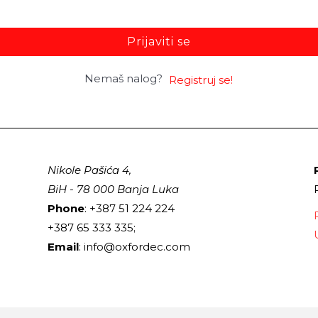
Prijaviti se
Nemaš nalog?
Registruj se!
Nikole Pašića 4,
BiH - 78 000 Banja Luka
Phone
: +387 51 224 224
+387 65 333 335;
Email
: info@oxfordec.com