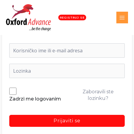
REGISTRUJ SE
Dobrodošli nazad!
Zaboravili ste
lozinku?
Zadrzi me logovanim
Prijaviti se