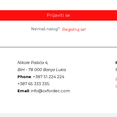
Prijaviti se
Nemaš nalog?
Registruj se!
Nikole Pašića 4,
BiH - 78 000 Banja Luka
Phone
: +387 51 224 224
+387 65 333 335;
Email
: info@oxfordec.com