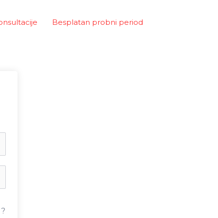
onsultacije
Besplatan probni period
u?