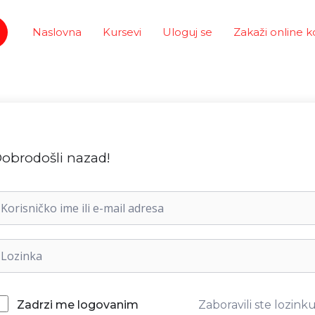
Naslovna
Kursevi
Uloguj se
Zakaži online k
obrodošli nazad!
Zaboravili ste lozink
Zadrzi me logovanim