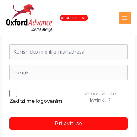
REGISTRUJ SE
Dobrodošli nazad!
Zaboravili ste
lozinku?
Zadrzi me logovanim
Prijaviti se