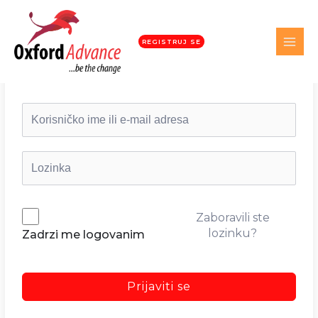
REGISTRUJ SE
Dobrodošli nazad!
Zaboravili ste
lozinku?
Zadrzi me logovanim
Prijaviti se