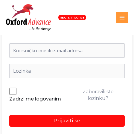
REGISTRUJ SE
Dobrodošli nazad!
Zaboravili ste
lozinku?
Zadrzi me logovanim
Prijaviti se