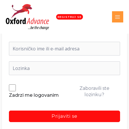
REGISTRUJ SE
Dobrodošli nazad!
Zaboravili ste
lozinku?
Zadrzi me logovanim
Prijaviti se