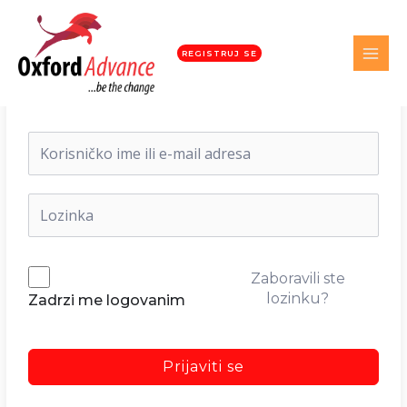
REGISTRUJ SE
Dobrodošli nazad!
Zaboravili ste
lozinku?
Zadrzi me logovanim
Prijaviti se