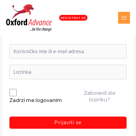
REGISTRUJ SE
Dobrodošli nazad!
Zaboravili ste
lozinku?
Zadrzi me logovanim
Prijaviti se