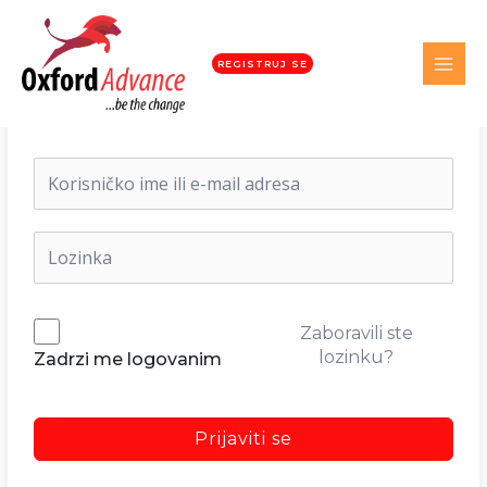
REGISTRUJ SE
Dobrodošli nazad!
Zaboravili ste
lozinku?
Zadrzi me logovanim
Prijaviti se