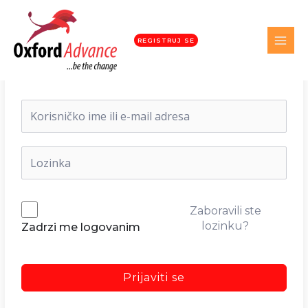
REGISTRUJ SE
Dobrodošli nazad!
Zaboravili ste
lozinku?
Zadrzi me logovanim
Prijaviti se