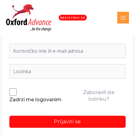
REGISTRUJ SE
Dobrodošli nazad!
Zaboravili ste
lozinku?
Zadrzi me logovanim
Prijaviti se