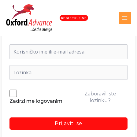
REGISTRUJ SE
Dobrodošli nazad!
Zaboravili ste
lozinku?
Zadrzi me logovanim
Prijaviti se