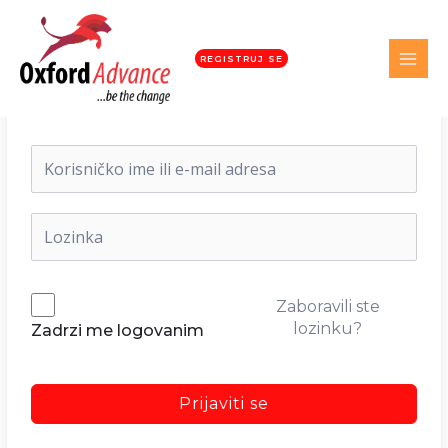
REGISTRUJ SE
Dobrodošli nazad!
Zaboravili ste
lozinku?
Zadrzi me logovanim
Prijaviti se