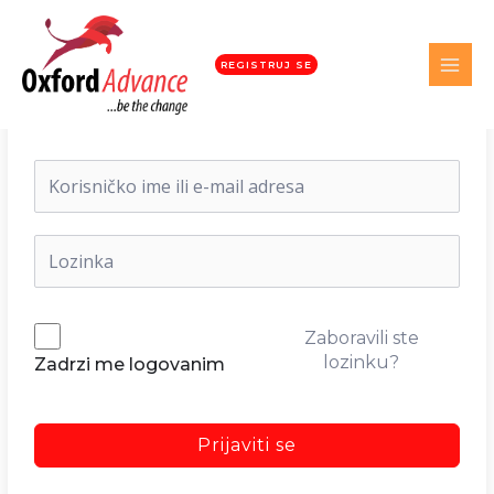
REGISTRUJ SE
Dobrodošli nazad!
Zaboravili ste
lozinku?
Zadrzi me logovanim
Prijaviti se