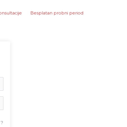
onsultacije
Besplatan probni period
u?