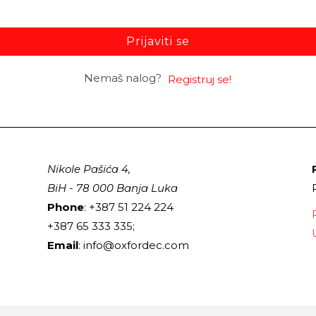
Prijaviti se
Nemaš nalog?
Registruj se!
Nikole Pašića 4,
BiH - 78 000 Banja Luka
Phone
: +387 51 224 224
+387 65 333 335;
Email
: info@oxfordec.com