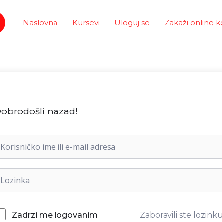
Naslovna
Kursevi
Uloguj se
Zakaži online k
obrodošli nazad!
Zaboravili ste lozink
Zadrzi me logovanim