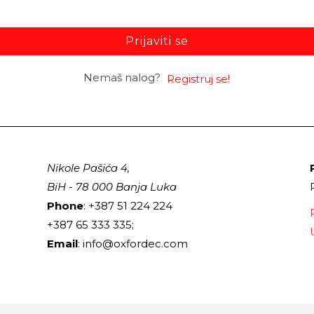
Prijaviti se
Nemaš nalog?
Registruj se!
Nikole Pašića 4,
BiH - 78 000 Banja Luka
Phone
: +387 51 224 224
+387 65 333 335;
Email
: info@oxfordec.com