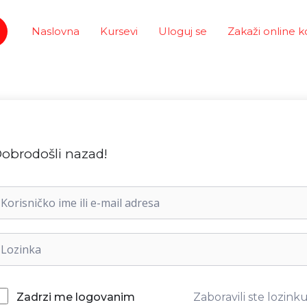
Naslovna
Kursevi
Uloguj se
Zakaži online k
obrodošli nazad!
Zaboravili ste lozink
Zadrzi me logovanim