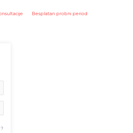
onsultacije
Besplatan probni period
u?