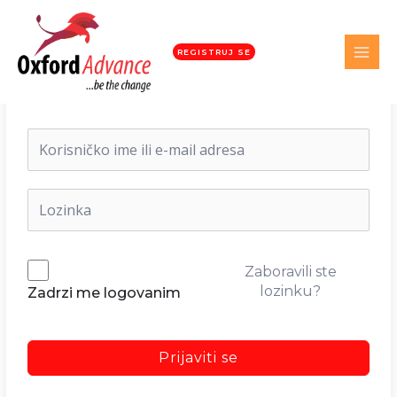
REGISTRUJ SE
Dobrodošli nazad!
Zaboravili ste
lozinku?
Zadrzi me logovanim
Prijaviti se