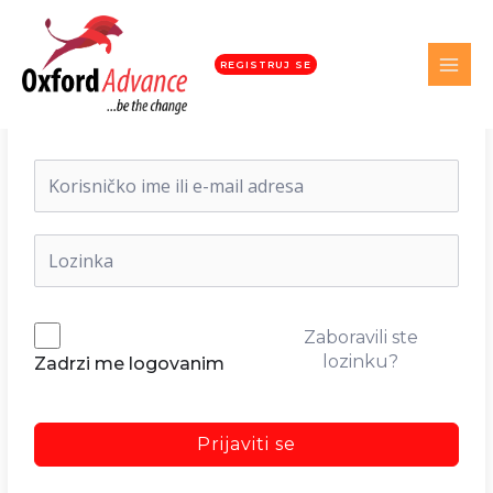
REGISTRUJ SE
Dobrodošli nazad!
Zaboravili ste
lozinku?
Zadrzi me logovanim
Prijaviti se