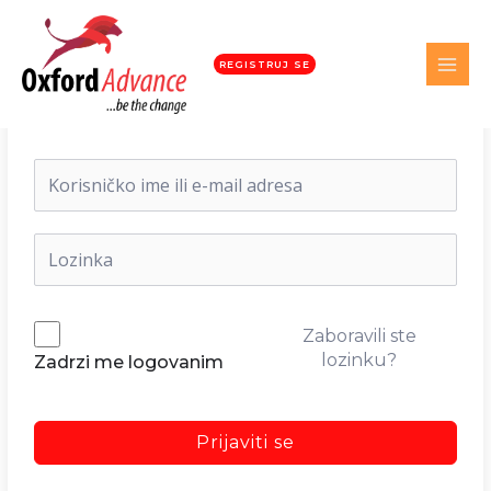
REGISTRUJ SE
Dobrodošli nazad!
Zaboravili ste
lozinku?
Zadrzi me logovanim
Prijaviti se