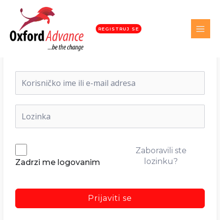
REGISTRUJ SE
Dobrodošli nazad!
Zaboravili ste
lozinku?
Zadrzi me logovanim
Prijaviti se