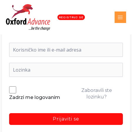
REGISTRUJ SE
Dobrodošli nazad!
Zaboravili ste
lozinku?
Zadrzi me logovanim
Prijaviti se