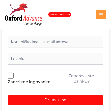
REGISTRUJ SE
Dobrodošli nazad!
Zaboravili ste
lozinku?
Zadrzi me logovanim
Prijaviti se