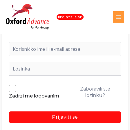
REGISTRUJ SE
Dobrodošli nazad!
Zaboravili ste
lozinku?
Zadrzi me logovanim
Prijaviti se