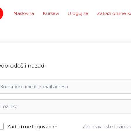
Naslovna
Kursevi
Uloguj se
Zakaži online k
obrodošli nazad!
Zaboravili ste lozink
Zadrzi me logovanim