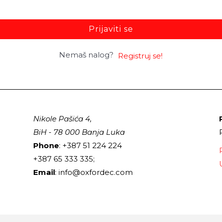
Prijaviti se
Nemaš nalog?
Registruj se!
Nikole Pašića 4,
BiH - 78 000 Banja Luka
Phone
: +387 51 224 224
+387 65 333 335;
Email
: info@oxfordec.com