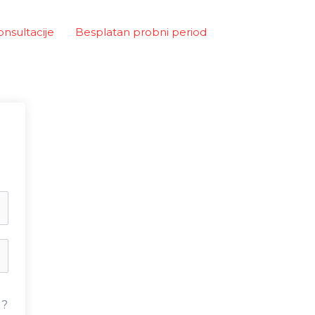
onsultacije
Besplatan probni period
u?