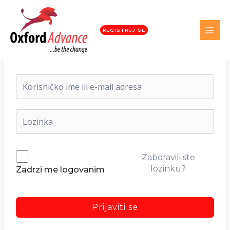
REGISTRUJ SE
Dobrodošli nazad!
Zaboravili ste
lozinku?
Zadrzi me logovanim
Prijaviti se