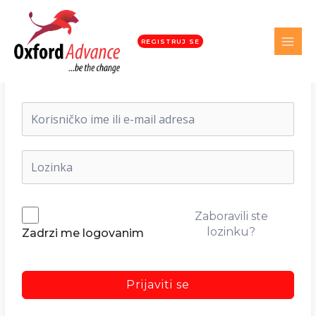
REGISTRUJ SE
Dobrodošli nazad!
Zaboravili ste
lozinku?
Zadrzi me logovanim
Prijaviti se