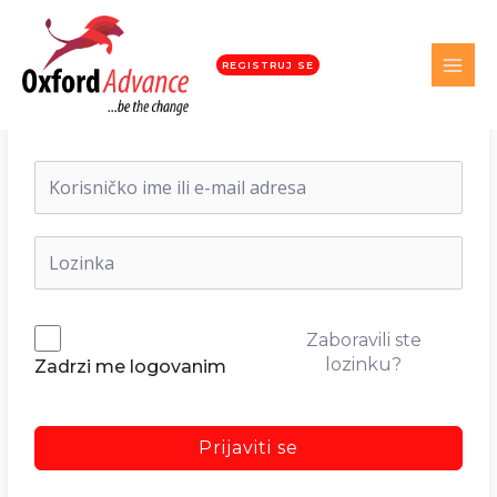
REGISTRUJ SE
Dobrodošli nazad!
Zaboravili ste
lozinku?
Zadrzi me logovanim
Prijaviti se