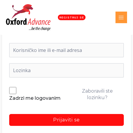
REGISTRUJ SE
Dobrodošli nazad!
Zaboravili ste
lozinku?
Zadrzi me logovanim
Prijaviti se